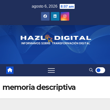
Saltar
agosto 6, 2026
8:07 am
al
contenido
memoria descriptiva