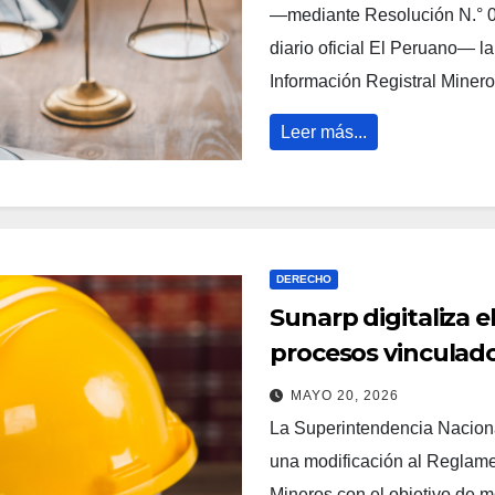
—mediante Resolución N.° 
diario oficial El Peruano— 
Información Registral Mine
Leer más...
DERECHO
Sunarp digitaliza e
procesos vinculad
MAYO 20, 2026
La Superintendencia Naciona
una modificación al Reglame
Mineros con el objetivo de m