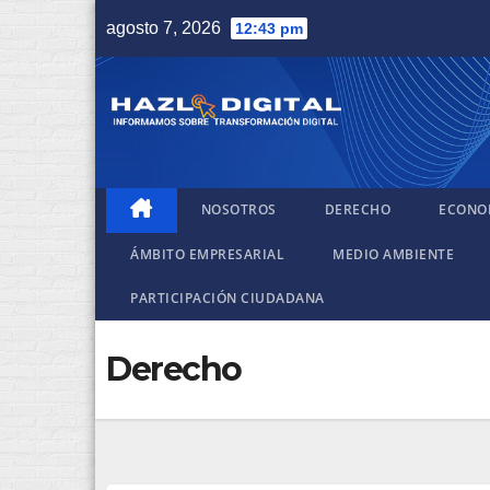
Saltar
agosto 7, 2026
12:43 pm
al
contenido
NOSOTROS
DERECHO
ECONO
ÁMBITO EMPRESARIAL
MEDIO AMBIENTE
PARTICIPACIÓN CIUDADANA
Derecho