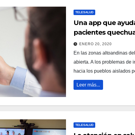
TELESALUD
Una app que ayuda 
pacientes quechu
ENERO 20, 2020
En las zonas altoandinas del
abierta. A los problemas de i
hacia los pueblos aislados 
Leer más...
TELESALUD