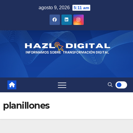
Saltar
agosto 9, 2026
5:11 am
al
contenido
planillones