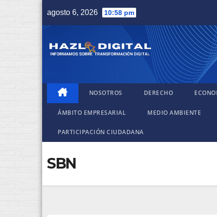
Saltar
agosto 6, 2026
10:58 pm
al
contenido
NOSOTROS
DERECHO
ECONO
ÁMBITO EMPRESARIAL
MEDIO AMBIENTE
PARTICIPACIÓN CIUDADANA
SBN