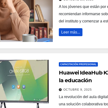
A los jóvenes que están por e
recomiendan informarse sobre
del instituto y comenzar a e
Leer más...
CAPACITACIÓN PROFESIONAL
Huawei IdeaHub K3
la educación
OCTUBRE 9, 2025
La revolución del aula digit
una solución colaborativa to