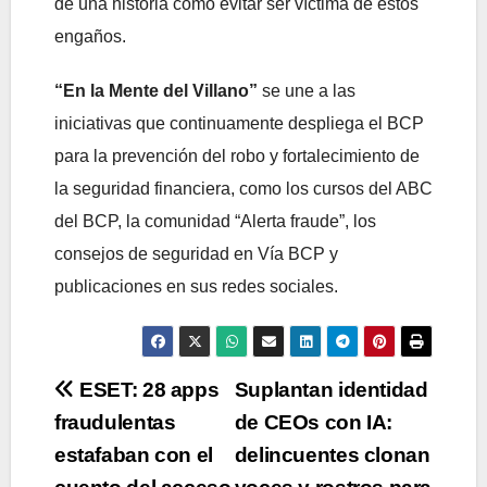
de una historia cómo evitar ser víctima de estos
engaños.
“En la Mente del Villano”
se une a las
iniciativas que continuamente despliega el BCP
para la prevención del robo y fortalecimiento de
la seguridad financiera, como los cursos del ABC
del BCP, la comunidad “Alerta fraude”, los
consejos de seguridad en Vía BCP y
publicaciones en sus redes sociales.
Navegación
ESET: 28 apps
Suplantan identidad
fraudulentas
de CEOs con IA:
de
estafaban con el
delincuentes clonan
entradas