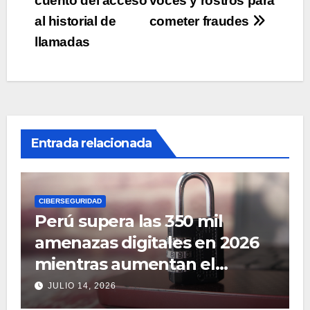
cuento del acceso
voces y rostros para
al historial de
cometer fraudes
llamadas
Entrada relacionada
CIBERSEGURIDAD
Perú supera las 350 mil
amenazas digitales en 2026
mientras aumentan el
ciberespionaje en
JULIO 14, 2026
Latinoamérica