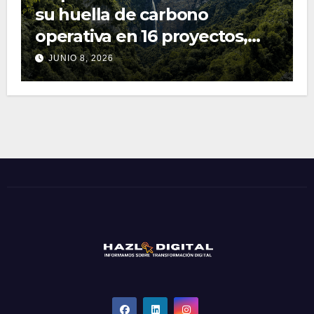
su huella de carbono
operativa en 16 proyectos,
que incluye a Perú
JUNIO 8, 2026