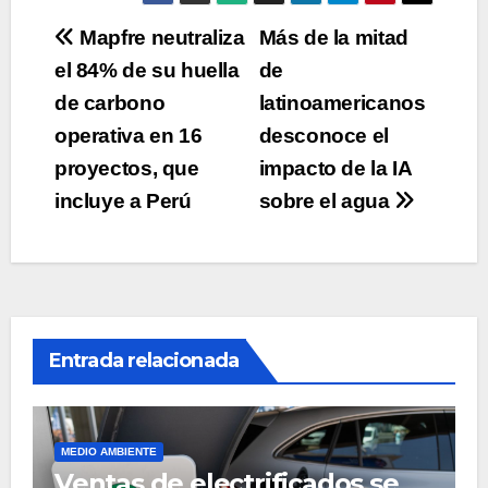
Navegación
Mapfre neutraliza
Más de la mitad
el 84% de su huella
de
de
de carbono
latinoamericanos
entradas
operativa en 16
desconoce el
proyectos, que
impacto de la IA
incluye a Perú
sobre el agua
Entrada relacionada
MEDIO AMBIENTE
Ventas de electrificados se