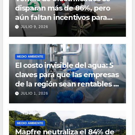
disparan más de 86%, pero
aún faltan incentivos para
acelerar su adopción
JULIO 9, 2026
MEDIO AMBIENTE
El costo invisible del agua: 5
claves para que las empresas
de la región sean rentables y
sostenibles en 2026
JULIO 1, 2026
MEDIO AMBIENTE
Mapfre neutraliza el 84% de