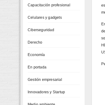
Capacitación profesional
es
mu
Celulares y gadgets
En
Ciberseguridad
d
so
Derecho
HD
US
Economía
Pe
En portada
Gestión empresarial
Innovadores y Startup
Medio ambiente