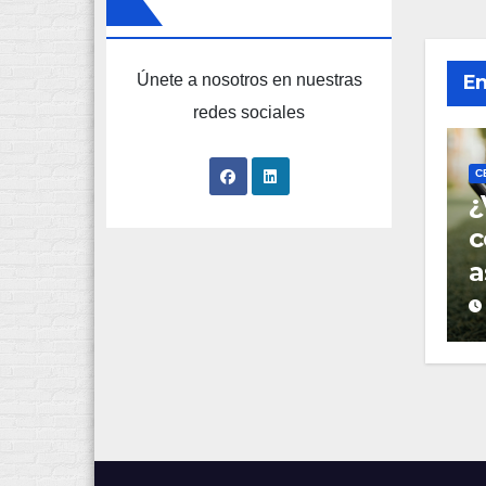
Únete a nosotros en nuestras
En
redes sociales
C
¿
c
a
d
c
c