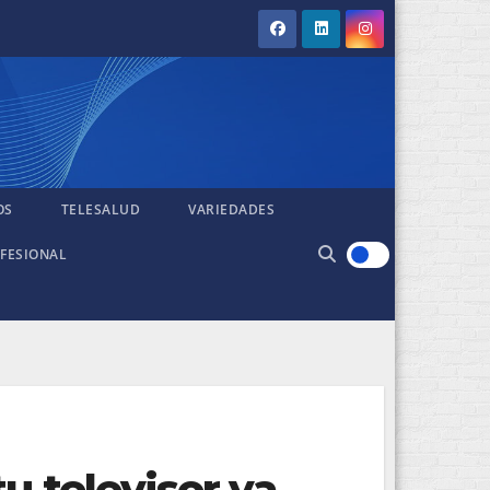
OS
TELESALUD
VARIEDADES
FESIONAL
u televisor ya