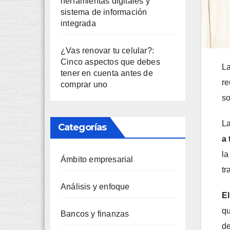
herramientas digitales y
sistema de información
integrada
¿Vas renovar tu celular?:
Cinco aspectos que debes
L
tener en cuenta antes de
re
comprar uno
so
La
Categorías
a 
la
Ámbito empresarial
tr
Análisis y enfoque
El
qu
Bancos y finanzas
de