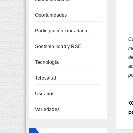
Oportunidades
Participación ciudadana
C
Sostenibilidad y RSE
mo
de
Tecnología
ad
pe
Telesalud
Usuarios
Variedades
p
e