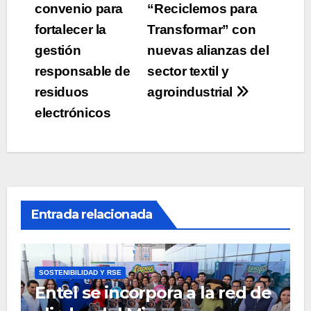
convenio para
“Reciclemos para
entradas
fortalecer la
Transformar” con
gestión
nuevas alianzas del
responsable de
sector textil y
residuos
agroindustrial
electrónicos
Entrada relacionada
SOSTENIBILIDAD Y RSE
Entel se incorpora a la red de