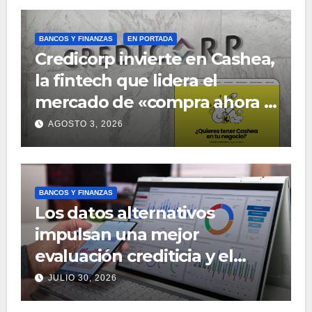
BANCOS Y FINANZAS
EN PORTADA
Credicorp invierte en Cashea,
la fintech que lidera el
mercado de «compra ahora y
paga después» en Venezuela
AGOSTO 3, 2026
BANCOS Y FINANZAS
Los datos alternativos
impulsan una mejor
evaluación crediticia y el
desarrollo de nuevos
JULIO 30, 2026
productos financieros