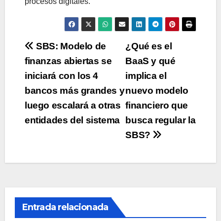
procesos digitales.
Navegación
SBS: Modelo de
¿Qué es el
finanzas abiertas se
BaaS y qué
de
iniciará con los 4
implica el
entradas
bancos más grandes y
nuevo modelo
luego escalará a otras
financiero que
entidades del sistema
busca regular la
SBS?
Entrada relacionada