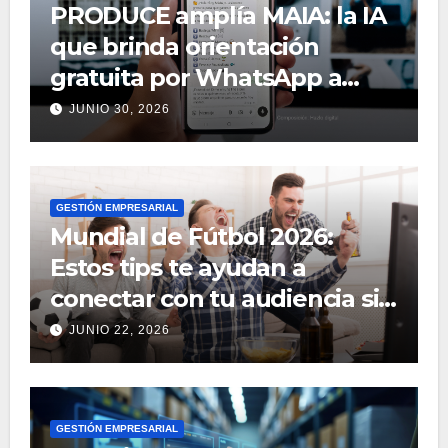
PRODUCE amplía MAIA: la IA
que brinda orientación
gratuita por WhatsApp a
emprendedores y
JUNIO 30, 2026
productores
GESTIÓN EMPRESARIAL
Mundial de Fútbol 2026:
Estos tips te ayudan a
conectar con tu audiencia sin
gran presupuesto
JUNIO 22, 2026
GESTIÓN EMPRESARIAL