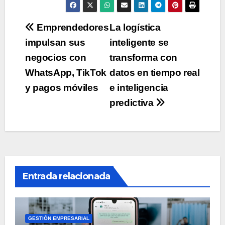
Navegación
Emprendedores
La logística
impulsan sus
inteligente se
de
negocios con
transforma con
entradas
WhatsApp, TikTok
datos en tiempo real
y pagos móviles
e inteligencia
predictiva
Entrada relacionada
GESTIÓN EMPRESARIAL