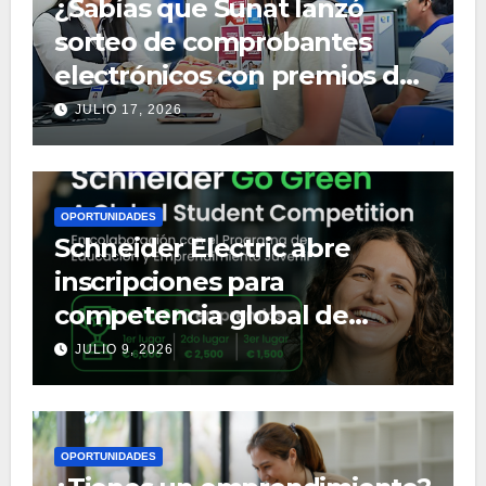
¿Sabías que Sunat lanzó
sorteo de comprobantes
electrónicos con premios de
hasta S/ 100,000? Conoce
JULIO 17, 2026
aquí los detalles
OPORTUNIDADES
Schneider Electric abre
inscripciones para
competencia global de
innovación con premio de 10
JULIO 9, 2026
mil euros
OPORTUNIDADES