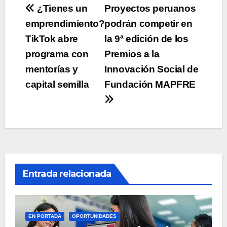
Navegación
¿Tienes un
Proyectos peruanos
emprendimiento?
podrán competir en
de
TikTok abre
la 9ª edición de los
entradas
programa con
Premios a la
mentorías y
Innovación Social de
capital semilla
Fundación MAPFRE
Entrada relacionada
EN PORTADA
OPORTUNIDADES