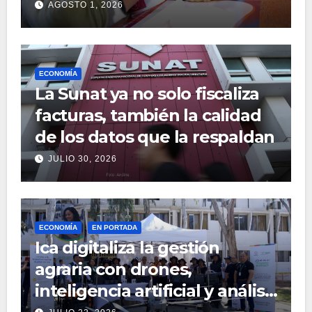
sistema de información
AGOSTO 1, 2026
integrada
ECONOMÍA
La Sunat ya no solo fiscaliza
facturas, también la calidad
de los datos que la respaldan
JULIO 30, 2026
ECONOMÍA
EN PORTADA
Ica digitaliza la gestión
agraria con drones,
inteligencia artificial y análisis