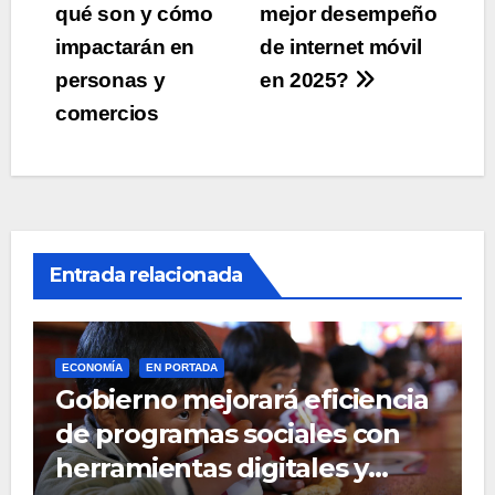
qué son y cómo
mejor desempeño
entradas
impactarán en
de internet móvil
personas y
en 2025?
comercios
Entrada relacionada
ECONOMÍA
EN PORTADA
Gobierno mejorará eficiencia
de programas sociales con
herramientas digitales y