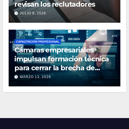
revisan los reclutadores
JULIO 9, 2026
CAPACITACIÓN PROFESIONAL
Cámaras empresariales
impulsan formación técnica
para cerrar la brecha de
talento digital en la región
MARZO 13, 2026