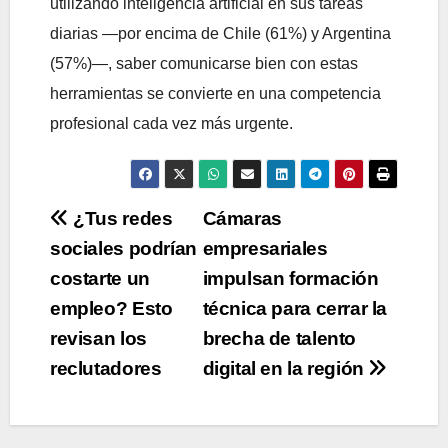
utilizando inteligencia artificial en sus tareas
diarias —por encima de Chile (61%) y Argentina
(57%)—, saber comunicarse bien con estas
herramientas se convierte en una competencia
profesional cada vez más urgente.
Navegación
¿Tus redes
Cámaras
sociales podrían
empresariales
de
costarte un
impulsan formación
entradas
empleo? Esto
técnica para cerrar la
revisan los
brecha de talento
reclutadores
digital en la región