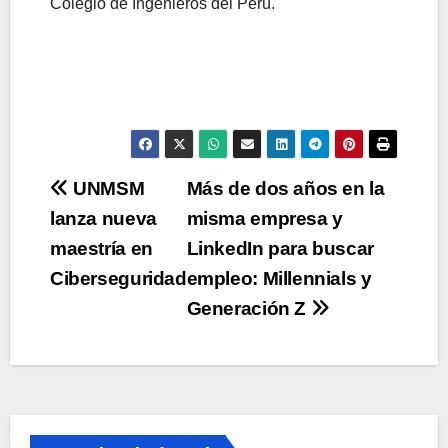
Colegio de Ingenieros del Perú.
Navegación
UNMSM
Más de dos años en la
lanza nueva
misma empresa y
de
maestría en
LinkedIn para buscar
entradas
Ciberseguridad
empleo: Millennials y
Generación Z