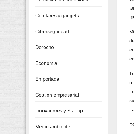
ta
Celulares y gadgets
mo
Ciberseguridad
Mi
de
Derecho
en
em
Economía
Tu
En portada
op
Lu
Gestión empresarial
su
tr
Innovadores y Startup
“S
Medio ambiente
tr