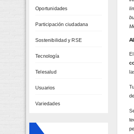
li
Oportunidades
bu
Participación ciudadana
Me
A
Sostenibilidad y RSE
El
Tecnología
co
la
Telesalud
Tu
Usuarios
de
Variedades
Se
te
pe