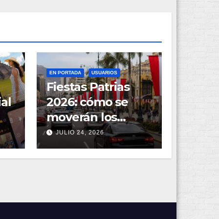
EN PORTADA
USUARIOS
Fiestas Patrias
ial
2026: cómo se
moverán los
limeños durante
JULIO 24, 2026
de
el feriado largo