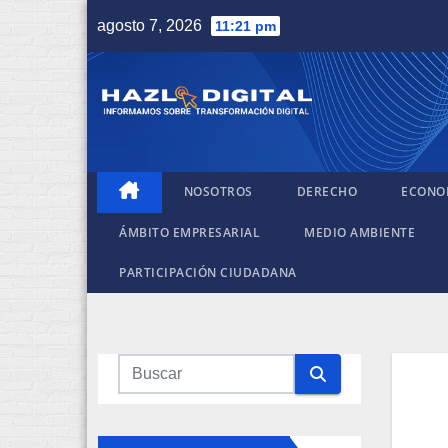
Saltar
agosto 7, 2026
11:21 pm
al
contenido
NOSOTROS
DERECHO
ECONO
ÁMBITO EMPRESARIAL
MEDIO AMBIENTE
PARTICIPACIÓN CIUDADANA