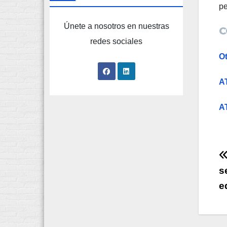
pe
Únete a nosotros en nuestras
C
redes sociales
Ot
AT
AT
s
e
e