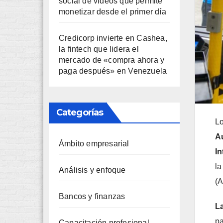
social de videos que permite
monetizar desde el primer día
Credicorp invierte en Cashea,
la fintech que lidera el
mercado de «compra ahora y
paga después» en Venezuela
Categorías
Lo
Au
Ámbito empresarial
In
la
Análisis y enfoque
(A
Bancos y finanzas
La
pa
Capacitación profesional