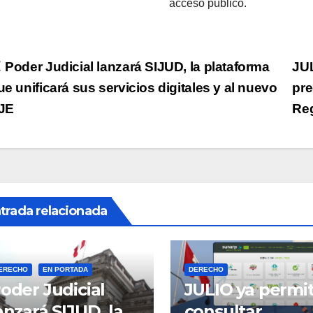
acceso público.
Navegación
Poder Judicial lanzará SIJUD, la plataforma
JUL
ue unificará sus servicios digitales y al nuevo
pre
de
JE
Reg
ntradas
trada relacionada
ERECHO
EN PORTADA
DERECHO
oder Judicial
JULIO ya permi
anzará SIJUD, la
consultar