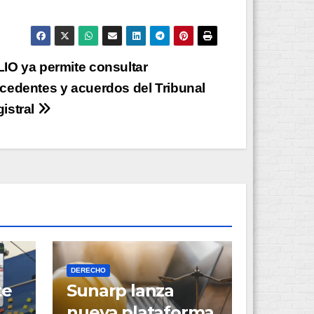
IO ya permite consultar
cedentes y acuerdos del Tribunal
istral
DERECHO
te
Sunarp lanza
nueva plataforma