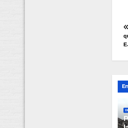
q
E
e
En
D
P
l