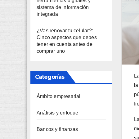
herramientas digitales y
sistema de información
integrada
¿Vas renovar tu celular?:
Cinco aspectos que debes
tener en cuenta antes de
comprar uno
La
Categorías
la
pú
Ámbito empresarial
fr
Análisis y enfoque
La
me
Bancos y finanzas
su