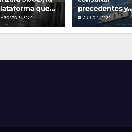
lataforma que
precedentes y
nificará sus
acuerdos del
AGOSTO 3, 2026
JUNIO 1, 2026
ervicios digitales
Tribunal Regist
 al nuevo EJE