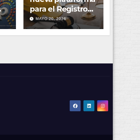
para el Registro
de Derechos
MAYO 20, 2026
ral
Mineros con inicio
en La Libertad