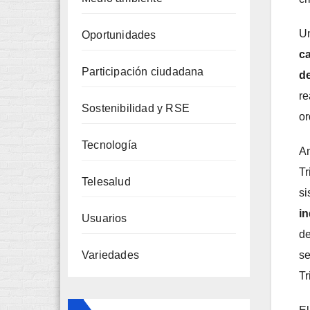
Un
Oportunidades
c
Participación ciudadana
de
re
Sostenibilidad y RSE
or
Tecnología
An
Tr
Telesalud
si
i
Usuarios
de
se
Variedades
Tr