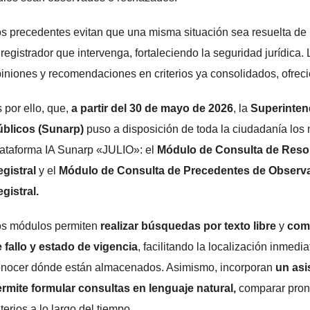
s precedentes evitan que una misma situación sea resuelta de ma
 registrador que intervenga, fortaleciendo la seguridad jurídica
iniones y recomendaciones en criterios ya consolidados, ofrec
 por ello, que,
a partir del 30 de mayo de 2026
, la
Superinten
úblicos (Sunarp)
puso a disposición de toda la ciudadanía los
ataforma IA Sunarp «JULIO»: el
Módulo de Consulta de Resol
gistral
y el
Módulo de Consulta de Precedentes de Observan
gistral.
os módulos permiten
realizar búsquedas por texto libre
y
comb
 fallo y estado de vigencia
, facilitando la localización inmedi
nocer dónde están almacenados. Asimismo, incorporan
un asis
rmite formular consultas en lenguaje natural,
comparar pronu
iterios a lo largo del tiempo.