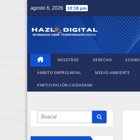
Saltar
agosto 6, 2026
10:18 pm
al
contenido
NOSOTROS
DERECHO
ECONO
ÁMBITO EMPRESARIAL
MEDIO AMBIENTE
PARTICIPACIÓN CIUDADANA