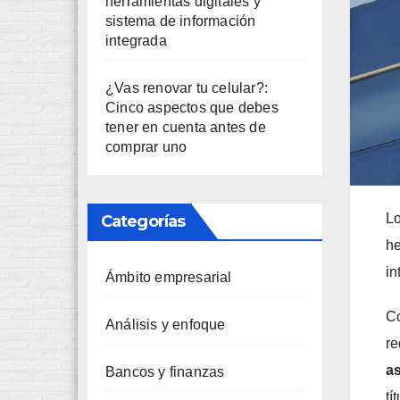
herramientas digitales y
sistema de información
integrada
¿Vas renovar tu celular?:
Cinco aspectos que debes
tener en cuenta antes de
comprar uno
L
Categorías
he
in
Ámbito empresarial
Co
Análisis y enfoque
re
a
Bancos y finanzas
tí