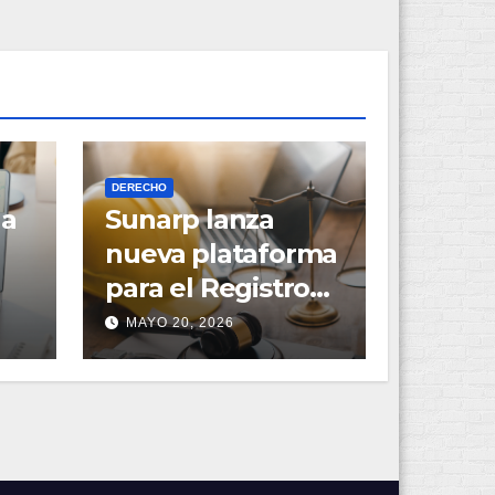
DERECHO
na
Sunarp lanza
nueva plataforma
para el Registro
de Derechos
MAYO 20, 2026
Mineros con inicio
en La Libertad