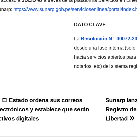
 acceso a
JULIO
es a través de la plataforma Servicios en Líne
unarp:
https://www.sunarp.gob.pe/serviciosenlinea/portal/index.
DATO CLAVE
La
Resolución N.° 00072-
desde una fase interna (solo 
hacia servicios abiertos par
notarios, etc) del sistema regi
Navegación
El Estado ordena sus correos
Sunarp lanz
lectrónicos y establece que serán
Registro de
de
ctivos digitales
Libertad
ntradas