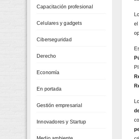
Capacitación profesional
Lo
Celulares y gadgets
el
op
Ciberseguridad
Es
Derecho
P
Pl
Economía
Re
Re
En portada
L
Gestión empresarial
de
co
Innovadores y Startup
pe
Medio ambiente
cr