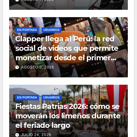
EN PORTADA
USUARIOS
Clapper llega al Perú: la red
social de videos que permite
monetizar desde el primer
día
AGOSTO 3, 2026
EN PORTADA
USUARIOS
Fiestas Patrias 2026: cómo se
moverán los limeños durante
el feriado largo
JULIO 24, 2026