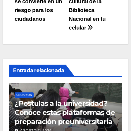
se convierte en un
cultural de la
entradas
riesgo para los
Biblioteca
ciudadanos
Nacional en tu
celular
Entrada relacionada
USUARIOS
¿Postulas a la universidad?
Conoce estas plataformas de
preparación preuniversitaria
AGOSTO 7, 2026