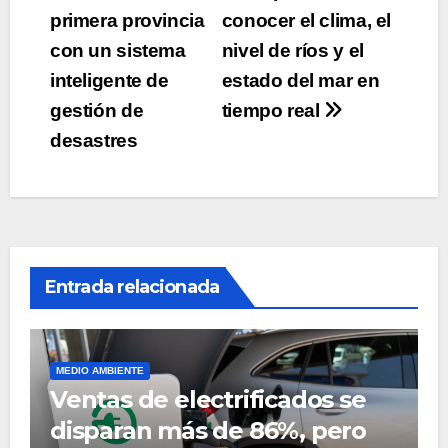
de
primera provincia
conocer el clima, el
entradas
con un sistema
nivel de ríos y el
inteligente de
estado del mar en
gestión de
tiempo real
desastres
Entrada relacionada
MEDIO AMBIENTE
Ventas de electrificados se
disparan más de 86%, pero