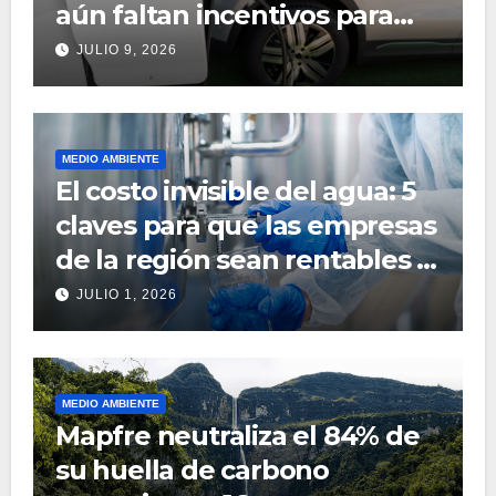
aún faltan incentivos para
acelerar su adopción
JULIO 9, 2026
MEDIO AMBIENTE
El costo invisible del agua: 5
claves para que las empresas
de la región sean rentables y
sostenibles en 2026
JULIO 1, 2026
MEDIO AMBIENTE
Mapfre neutraliza el 84% de
su huella de carbono