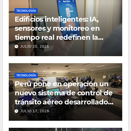
TECNOLOGÍA
Edificios inteligentes: IA,
sensores y monitoreo en
tiempo real redefinen la
gestión inmobiliaria
JULIO 20, 2026
TECNOLOGÍA
Perú pone en operación un
nuevo sistema de control de
tránsito aéreo desarrollado
por Indra
JULIO 17, 2026