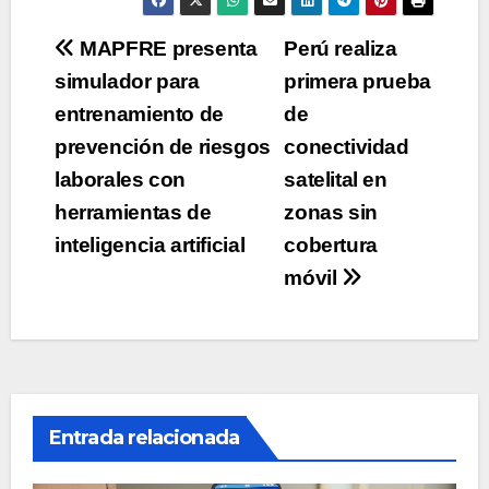
Navegación
MAPFRE presenta
Perú realiza
simulador para
primera prueba
de
entrenamiento de
de
entradas
prevención de riesgos
conectividad
laborales con
satelital en
herramientas de
zonas sin
inteligencia artificial
cobertura
móvil
Entrada relacionada