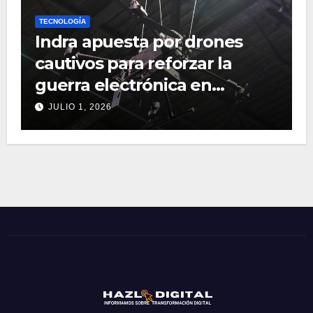
TECNOLOGÍA
Indra apuesta por drones
cautivos para reforzar la
guerra electrónica en
operaciones terrestres
JULIO 1, 2026