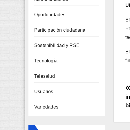
U
Oportunidades
Ef
Ef
Participación ciudadana
te
Sostenibilidad y RSE
Ef
fi
Tecnología
Telesalud
Usuarios
i
bi
Variedades
e