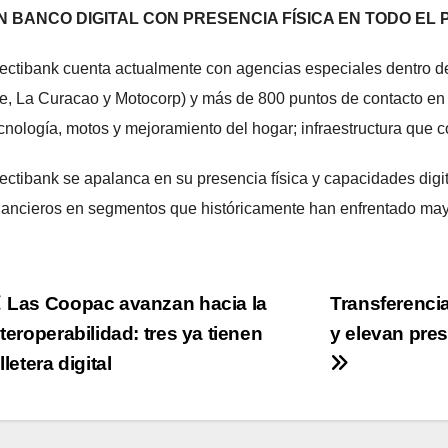
N BANCO DIGITAL CON PRESENCIA FÍSICA EN TODO EL
ectibank cuenta actualmente con agencias especiales dentro d
e, La Curacao y Motocorp) y más de 800 puntos de contacto en 
cnología, motos y mejoramiento del hogar; infraestructura que c
ectibank se apalanca en su presencia física y capacidades digit
nancieros en segmentos que históricamente han enfrentado mayo
Navegación
Las Coopac avanzan hacia la
Transferenci
nteroperabilidad: tres ya tienen
y elevan pres
de
lletera digital
ntradas