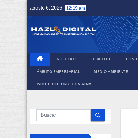
Saltar
agosto 6, 2026
12:19 am
al
contenido
NOSOTROS
DERECHO
ECONO
ÁMBITO EMPRESARIAL
MEDIO AMBIENTE
PARTICIPACIÓN CIUDADANA