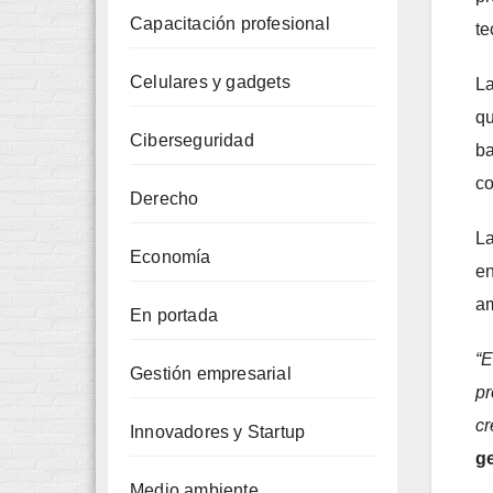
Capacitación profesional
te
Celulares y gadgets
La
qu
Ciberseguridad
ba
co
Derecho
La
Economía
en
am
En portada
“E
Gestión empresarial
pr
cr
Innovadores y Startup
ge
Medio ambiente