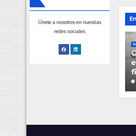
En
Únete a nosotros en nuestras
redes sociales
B
C
e
f
e
«
p
V