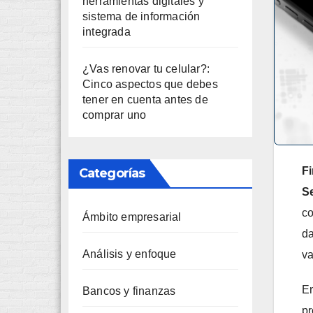
herramientas digitales y
sistema de información
integrada
¿Vas renovar tu celular?:
Cinco aspectos que debes
tener en cuenta antes de
comprar uno
Fi
Categorías
S
co
Ámbito empresarial
da
Análisis y enfoque
va
En
Bancos y finanzas
pr