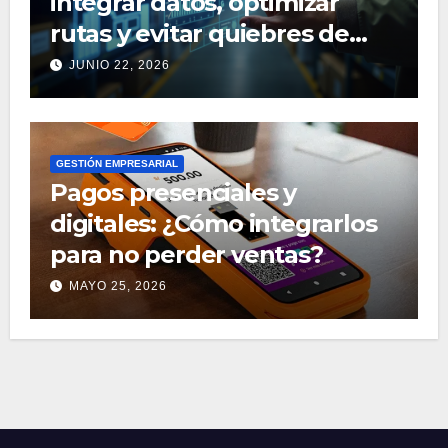
integrar datos, optimizar
rutas y evitar quiebres de
stock
JUNIO 22, 2026
GESTIÓN EMPRESARIAL
Pagos presenciales y
digitales: ¿Cómo integrarlos
para no perder ventas?
MAYO 25, 2026