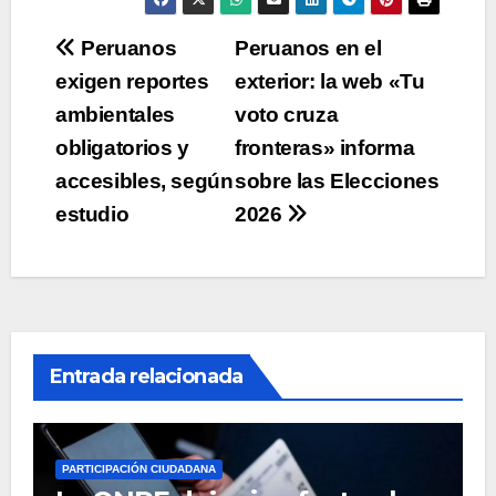
Navegación
Peruanos
Peruanos en el
exigen reportes
exterior: la web «Tu
de
ambientales
voto cruza
entradas
obligatorios y
fronteras» informa
accesibles, según
sobre las Elecciones
estudio
2026
Entrada relacionada
PARTICIPACIÓN CIUDADANA