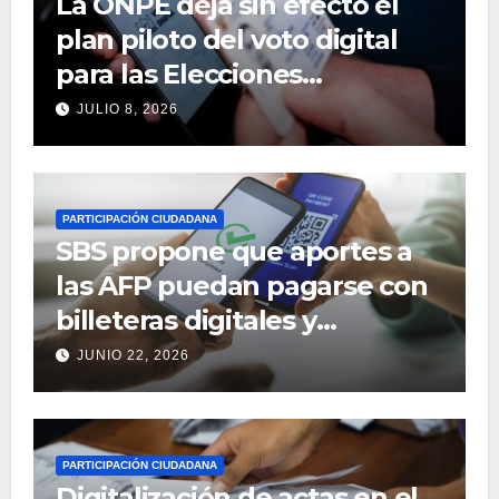
La ONPE deja sin efecto el
plan piloto del voto digital
para las Elecciones
Regionales y Municipales
JULIO 8, 2026
2026
PARTICIPACIÓN CIUDADANA
SBS propone que aportes a
las AFP puedan pagarse con
billeteras digitales y
aplicativos móviles
JUNIO 22, 2026
PARTICIPACIÓN CIUDADANA
Digitalización de actas en el