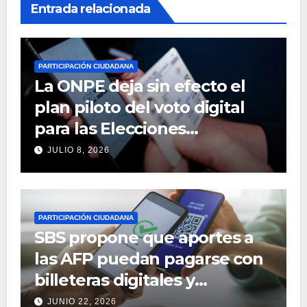
Entrada relacionada
PARTICIPACIÓN CIUDADANA
La ONPE deja sin efecto el
plan piloto del voto digital
para las Elecciones
Regionales y Municipales
JULIO 8, 2026
2026
PARTICIPACIÓN CIUDADANA
SBS propone que aportes a
las AFP puedan pagarse con
billeteras digitales y
aplicativos móviles
JUNIO 22, 2026