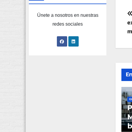
Únete a nosotros en nuestras
e
redes sociales
m
e
En
G
P
M
b