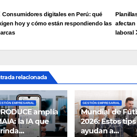
Navegación
Consumidores digitales en Perú: qué
Planilla
xigen hoy y cómo están respondiendo las
afectan 
de
arcas
laboral
ntradas
trada relacionada
ESTIÓN EMPRESARIAL
GESTIÓN EMPRESARIAL
RODUCE amplía
Mundial de Fút
AIA: la IA que
2026: Estos tips
rinda
ayudan a