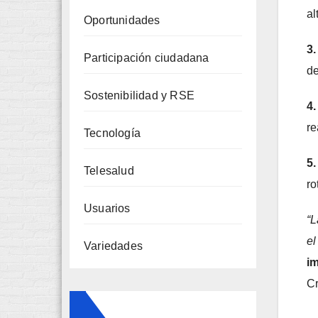
al
Oportunidades
3.
Participación ciudadana
de
Sostenibilidad y RSE
4.
re
Tecnología
5
Telesalud
ro
Usuarios
“L
el
Variedades
im
Cr