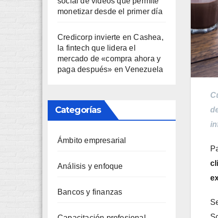
social de videos que permite
monetizar desde el primer día
Credicorp invierte en Cashea,
la fintech que lidera el
mercado de «compra ahora y
paga después» en Venezuela
Cu
Categorías
de
in
Ámbito empresarial
P
cl
Análisis y enfoque
ex
Bancos y finanzas
S
Sc
Capacitación profesional