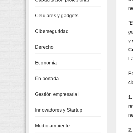
ne
Celulares y gadgets
“E
Ciberseguridad
ge
y 
Derecho
C
La
Economía
Pe
En portada
cl
Gestión empresarial
1.
re
Innovadores y Startup
ne
Medio ambiente
2.