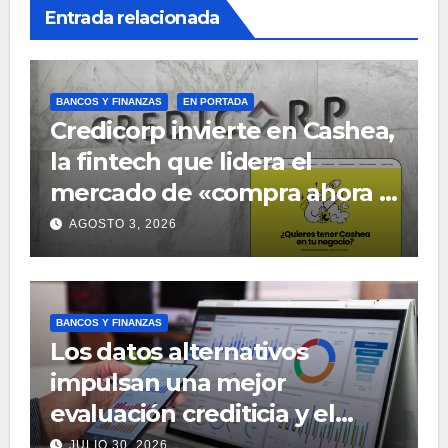
Entrada relacionada
BANCOS Y FINANZAS
EN PORTADA
Credicorp invierte en Cashea,
la fintech que lidera el
mercado de «compra ahora y
paga después» en Venezuela
AGOSTO 3, 2026
BANCOS Y FINANZAS
Los datos alternativos
impulsan una mejor
evaluación crediticia y el
desarrollo de nuevos
JULIO 30, 2026