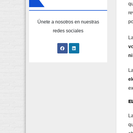
qu
re
po
Únete a nosotros en nuestras
redes sociales
La
vo
n
La
el
ex
E
La
qu