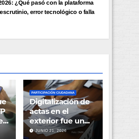
2026: ¿Qué pasó con la plataforma
escrutinio, error tecnológico o falla
PARTICIPACIÓN CIUDADANA
ue
Digitalización de
FP
actas en el
e
exterior fue un
piloto en la
JUNIO 21, 2026