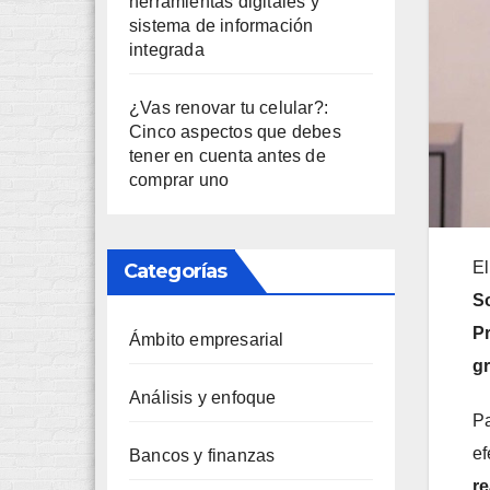
herramientas digitales y
sistema de información
integrada
¿Vas renovar tu celular?:
Cinco aspectos que debes
tener en cuenta antes de
comprar uno
El
Categorías
So
P
Ámbito empresarial
gr
Análisis y enfoque
Pa
ef
Bancos y finanzas
re