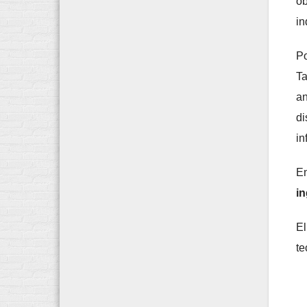
ob
in
Po
T
an
d
in
En
in
El
te