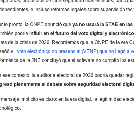
ligatorias, protocolos de ciberseguridad más estrictos, particip
dependientes, e incluso reformas legales sobre supervisión tecn
r lo pronto, la ONPE anunció que
ya no usará la STAE en las
ambién podría
influir en el futuro del voto digital y electrónico
tes de la crisis de 2026. Recordemos que la ONPE de la era Cor
iseñó
el voto electrónico no presencial (VENP) que no llegó a ve
formática de la JNE concluyó que el software no cumplió los es
 ese contexto, la auditoría electoral de 2026 podría quedar re
gresó plenamente al debate sobre seguridad electoral digi
 mensaje implícito es claro: en la era digital, la legitimidad ele
cnológico.