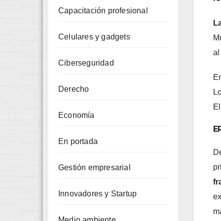
Capacitación profesional
La
Celulares y gadgets
Mu
al
Ciberseguridad
En
Derecho
Lo
El
Economía
E
En portada
De
pr
Gestión empresarial
fr
Innovadores y Startup
ex
ma
Medio ambiente