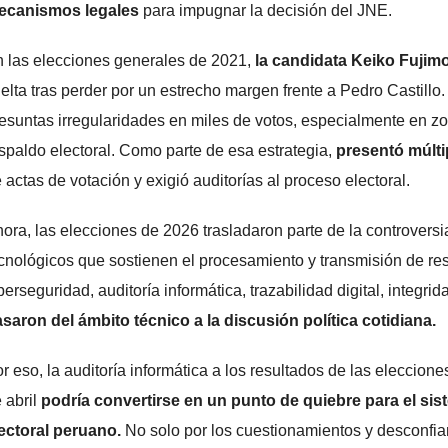
ecanismos legales
para impugnar la decisión del JNE.
 las elecciones generales de 2021,
la candidata Keiko Fujimo
elta tras perder por un estrecho margen frente a Pedro Castill
esuntas irregularidades en miles de votos, especialmente en zo
spaldo electoral. Como parte de esa estrategia,
presentó múlti
 actas de votación y exigió auditorías al proceso electoral.
ora, las elecciones de 2026 trasladaron parte de la controversi
cnológicos que sostienen el procesamiento y transmisión de re
berseguridad, auditoría informática, trazabilidad digital, integr
saron del ámbito técnico a la discusión política cotidiana.
r eso, la auditoría informática a los resultados de las eleccione
 abril
podría convertirse en un punto de quiebre para el si
ectoral peruano.
No solo por los cuestionamientos y desconfi