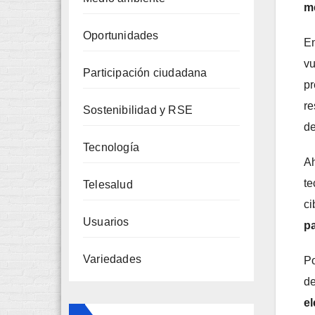
m
Oportunidades
En
vu
Participación ciudadana
pr
re
Sostenibilidad y RSE
de
Tecnología
Ah
te
Telesalud
ci
Usuarios
pa
Variedades
Po
de
el