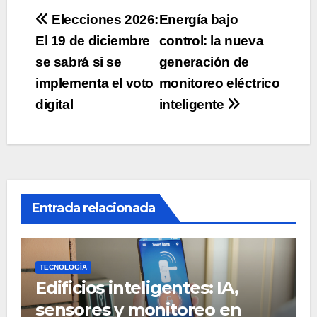
Navegación
Elecciones 2026:
Energía bajo
El 19 de diciembre
control: la nueva
de
se sabrá si se
generación de
entradas
implementa el voto
monitoreo eléctrico
digital
inteligente
Entrada relacionada
TECNOLOGÍA
Edificios inteligentes: IA,
sensores y monitoreo en