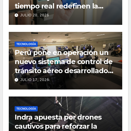
tiempo real redefinen la
gestión inmobiliaria
JULIO 20, 2026
TECNOLOGÍA
Perú pone en operación un
nuevo sistema de control de
tránsito aéreo desarrollado
por Indra
JULIO 17, 2026
TECNOLOGÍA
Indra apuesta por drones
cautivos para reforzar la