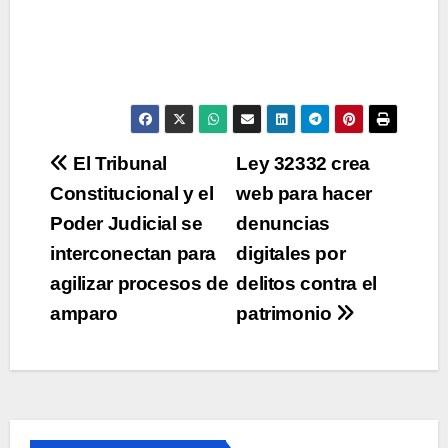
Navegación
El Tribunal
Ley 32332 crea
Constitucional y el
web para hacer
de
Poder Judicial se
denuncias
entradas
interconectan para
digitales por
agilizar procesos de
delitos contra el
amparo
patrimonio