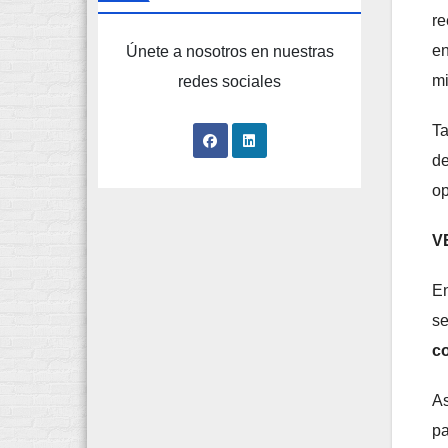
re
en
Únete a nosotros en nuestras
mi
redes sociales
Ta
de
op
V
En
se
c
As
pa