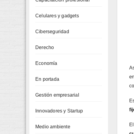
Celulares y gadgets
Ciberseguridad
Derecho
Economía
As
en
En portada
co
Gestión empresarial
Es
fi
Innovadores y Startup
El
Medio ambiente
cu