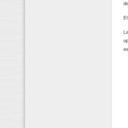
de
El
La
op
es