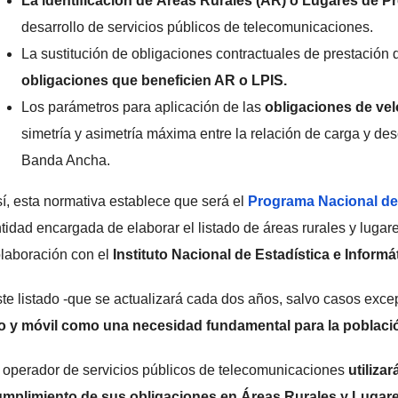
La identificación de Áreas Rurales (AR) o Lugares de Pre
desarrollo de servicios públicos de telecomunicaciones.
La sustitución de obligaciones contractuales de prestación d
obligaciones que beneficien AR o LPIS.
Los parámetros para aplicación de las
obligaciones de ve
simetría y asimetría máxima entre la relación de carga y de
Banda Ancha.
í, esta normativa establece que será el
Programa Nacional de
tidad encargada de elaborar el listado de áreas rurales y lugare
laboración con el
Instituto Nacional de Estadística e Informát
te listado -que se actualizará cada dos años, salvo casos excep
jo y móvil como una necesidad fundamental para la poblaci
 operador de servicios públicos de telecomunicaciones
utiliza
mplimiento de sus obligaciones en Áreas Rurales y Lugares