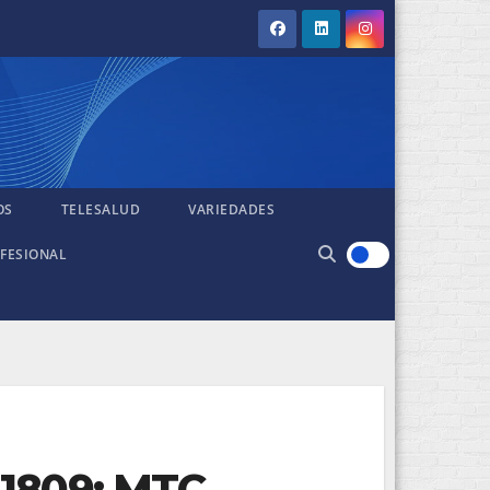
OS
TELESALUD
VARIEDADES
FESIONAL
31809: MTC