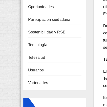
ut
Oportunidades
Es
Participación ciudadana
De
Sostenibilidad y RSE
co
fu
Tecnología
se
Telesalud
T
Usuarios
El
Te
Variedades
se
En
m