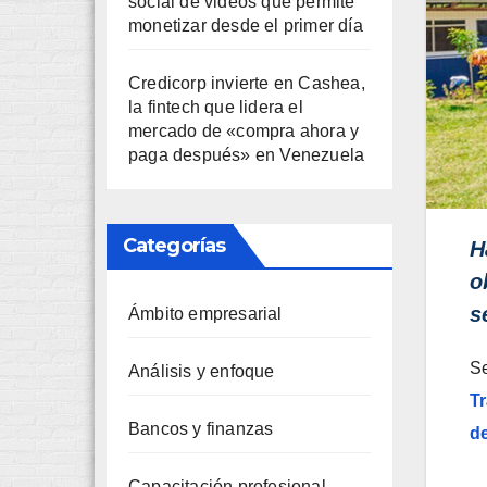
social de videos que permite
monetizar desde el primer día
Credicorp invierte en Cashea,
la fintech que lidera el
mercado de «compra ahora y
paga después» en Venezuela
Categorías
H
o
s
Ámbito empresarial
Se
Análisis y enfoque
T
Bancos y finanzas
d
Capacitación profesional