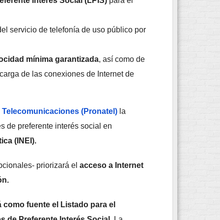
ferente Interés Social (LPIS)
para el
el servicio de telefonía de uso público por
locidad mínima garantizada
, así como de
scarga de las conexiones de Internet de
 Telecomunicaciones (Pronatel)
la
s de preferente interés social en
ica (INEI).
cionales- priorizará el
acceso a Internet
ón.
rá como fuente el Listado para el
 de Preferente Interés Social
. La