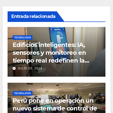
Entrada relacionada
TECNOLOGÍA
Edificios inteligentes: IA,
sensores y monitoreo en
tiempo real redefinen la
gestión inmobiliaria
JULIO 20, 2026
TECNOLOGÍA
Perú pone en operación un
nuevo sistema de control de