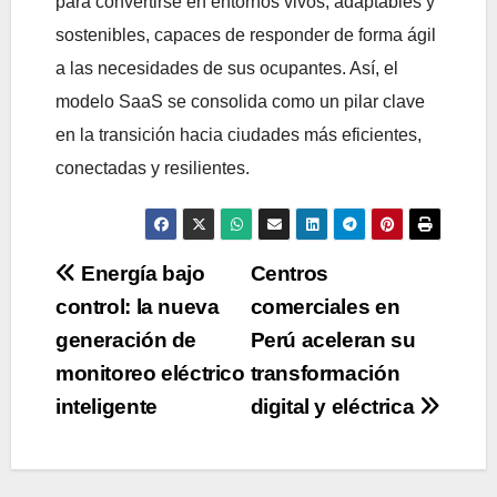
para convertirse en entornos vivos, adaptables y
sostenibles, capaces de responder de forma ágil
a las necesidades de sus ocupantes. Así, el
modelo SaaS se consolida como un pilar clave
en la transición hacia ciudades más eficientes,
conectadas y resilientes.
Navegación
Energía bajo
Centros
control: la nueva
comerciales en
de
generación de
Perú aceleran su
entradas
monitoreo eléctrico
transformación
inteligente
digital y eléctrica