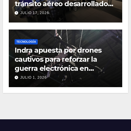
tránsito aéreo desarrollado
por Indra
JULIO 17, 2026
TECNOLOGÍA
Indra apuesta por drones
cautivos para reforzar la
guerra electrónica en
operaciones terrestres
JULIO 1, 2026