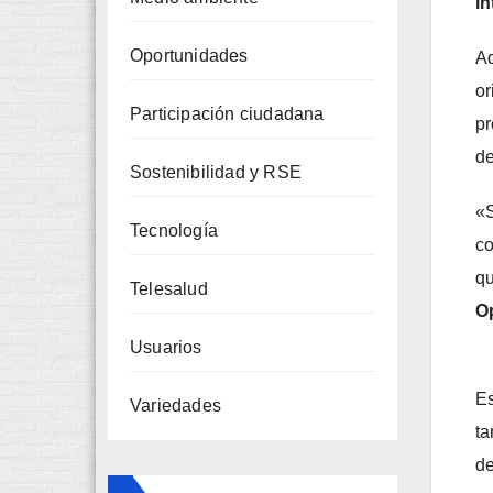
in
Oportunidades
Ad
or
Participación ciudadana
pr
de
Sostenibilidad y RSE
«S
Tecnología
co
qu
Telesalud
O
Usuarios
Es
Variedades
ta
de