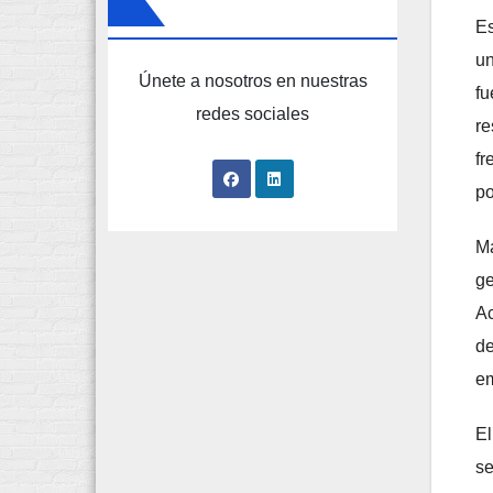
Es
un
Únete a nosotros en nuestras
fu
redes sociales
re
fr
po
Má
ge
Ac
de
em
El
se