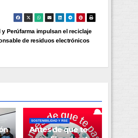
l y Perúfarma impulsan el reciclaje
onsable de residuos electrónicos
SOSTENIBILIDAD Y RSE
ión
Antes de que te