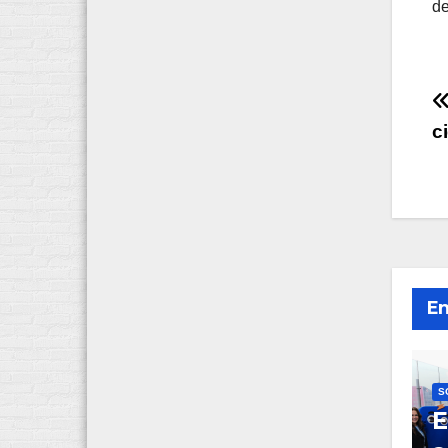
de
c
e
En
S
E