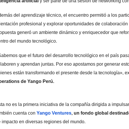
teligencia artificial
y ser parte de una sesión de networking co
emás del aprendizaje técnico, el encuentro permitió a los partic
ientación profesional y explorar oportunidades de colaboración c
opuesta generó un ambiente dinámico y enriquecedor que refor
ntro del mundo tecnológico.
abemos que el futuro del desarrollo tecnológico en el país pa
laboren y aprendan juntas. Por eso apostamos por generar est
ienes están transformando el presente desde la tecnología», e
perations de Yango Perú.
ta no es la primera iniciativa de la compañía dirigida a impul
mbién cuenta con
Yango Ventures
, un fondo global destinado
 impacto en diversas regiones del mundo.