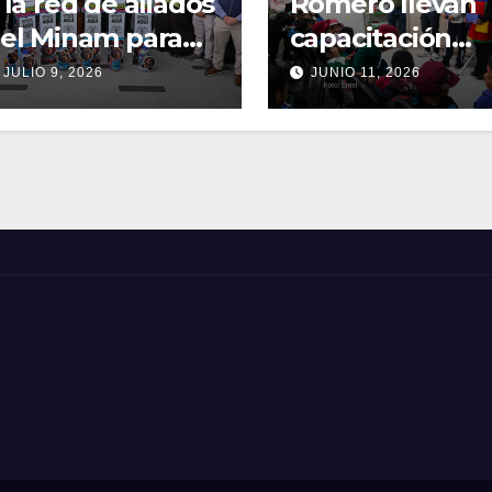
 la red de aliados
Romero llevan
el Minam para
capacitación
mpulsar la
digital a
JULIO 9, 2026
JUNIO 11, 2026
ampaña «Tapas
comunidad rura
ue
de La Libertad
ransforman»