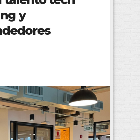
ing y
ndedores