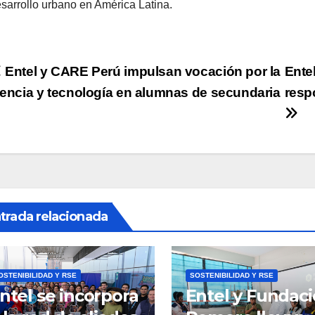
sarrollo urbano en América Latina.
Navegación
Entel y CARE Perú impulsan vocación por la
Ente
iencia y tecnología en alumnas de secundaria
resp
de
ntradas
trada relacionada
OSTENIBILIDAD Y RSE
SOSTENIBILIDAD Y RSE
ntel se incorpora
Entel y Fundac