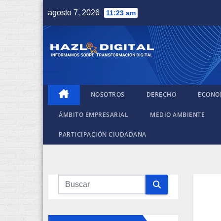
Saltar
agosto 7, 2026
11:23 am
al
contenido
NOSOTROS
DERECHO
ECONO
ÁMBITO EMPRESARIAL
MEDIO AMBIENTE
PARTICIPACIÓN CIUDADANA