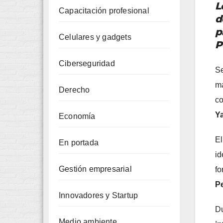
L
Capacitación profesional
d
p
Celulares y gadgets
P
Ciberseguridad
S
má
Derecho
co
Y
Economía
El
En portada
id
Gestión empresarial
fo
Pe
Innovadores y Startup
Du
Medio ambiente