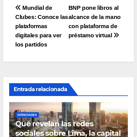
Navegación
Mundial de
BNP pone libros al
Clubes: Conoce las
alcance de la mano
de
plataformas
con plataforma de
entradas
digitales para ver
préstamo virtual
los partidos
Entrada relacionada
VARIEDADES
Qué revelan las redes
sociales sobre Lima, la capital