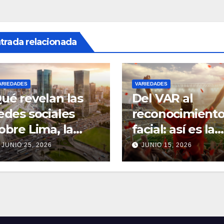
trada relacionada
ARIEDADES
VARIEDADES
ué revelan las
Del VAR al
edes sociales
reconocimient
obre Lima, la
facial: así es la
apital peruana
revolución
JUNIO 25, 2026
JUNIO 15, 2026
tecnológica del
Mundial 2026