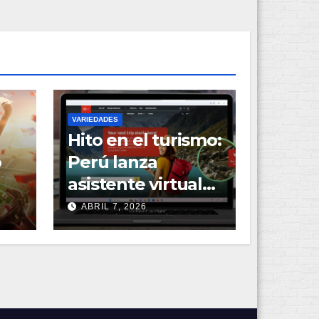
VARIEDADES
Hito en el turismo:
o
Perú lanza
asistente virtual
para personalizar
ABRIL 7, 2026
experiencia de
viaje