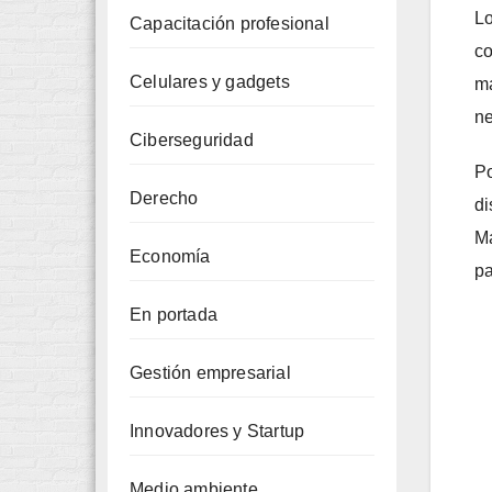
Lo
Capacitación profesional
co
Celulares y gadgets
ma
ne
Ciberseguridad
Po
Derecho
di
Ma
Economía
pa
En portada
Gestión empresarial
Innovadores y Startup
Medio ambiente