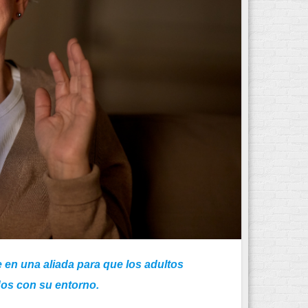
 en una aliada para que los adultos
os con su entorno.