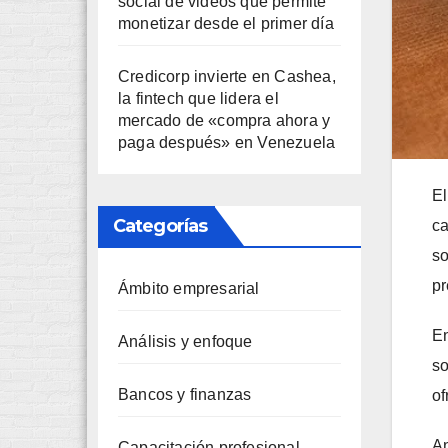
social de videos que permite
monetizar desde el primer día
Credicorp invierte en Cashea,
la fintech que lidera el
mercado de «compra ahora y
paga después» en Venezuela
El
Categorías
ca
so
pr
Ámbito empresarial
En
Análisis y enfoque
so
Bancos y finanzas
of
An
Capacitación profesional