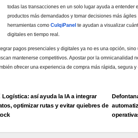
todas las transacciones en un solo lugar ayuda a entender el
productos más demandados y tomar decisiones más ágiles 
herramientas como
CulqiPanel
te ayudan a visualizar cuán
digitales en tiempo real.
tegrar pagos presenciales y digitales ya no es una opción, sin
scan mantenerse competitivos. Apostar por la omnicanalidad no
mbién ofrecer una experiencia de compra más rápida, segura y 
Navegación
Logística: así ayuda la IA a integrar
Defontana
atos, optimizar rutas y evitar quiebres de
automatiz
de
tock
operativ
ntradas