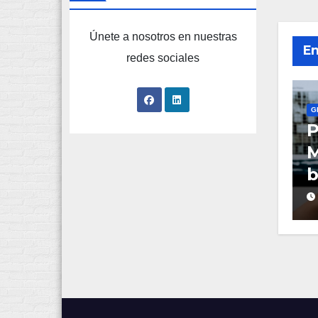
Únete a nosotros en nuestras
En
redes sociales
G
P
M
b
o
g
W
e
p