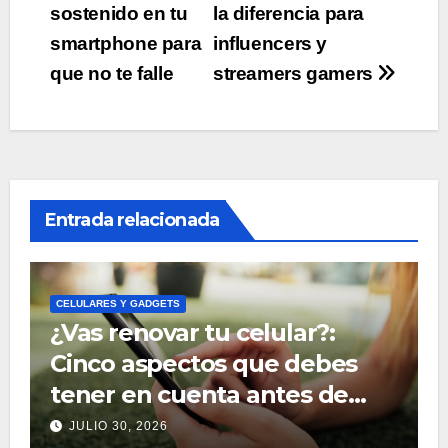
de
sostenido en tu
la diferencia para
entradas
smartphone para
influencers y
que no te falle
streamers gamers
Entrada relacionada
CELULARES Y GADGETS
¿Vas renovar tu celular?:
Cinco aspectos que debes
tener en cuenta antes de
comprar uno
JULIO 30, 2026