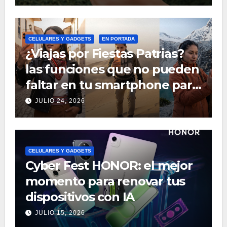
CELULARES Y GADGETS
EN PORTADA
¿Viajas por Fiestas Patrias?
las funciones que no pueden
faltar en tu smartphone para
recorrer el Perú
JULIO 24, 2026
CELULARES Y GADGETS
Cyber Fest HONOR: el mejor
momento para renovar tus
dispositivos con IA
JULIO 15, 2026