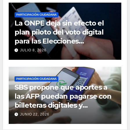
PARTICIPACIÓN CIUDADANA
La ONPE deja sin efecto el
plan piloto del voto digital
para las Elecciones
Regionales y Municipales
JULIO 8, 2026
2026
PARTICIPACIÓN CIUDADANA
SBS propone que aportes a
las AFP puedan pagarse con
billeteras digitales y
aplicativos móviles
JUNIO 22, 2026