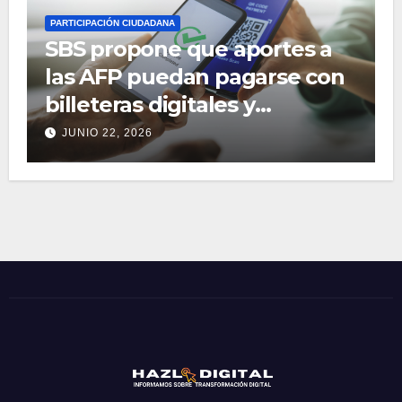
PARTICIPACIÓN CIUDADANA
SBS propone que aportes a
las AFP puedan pagarse con
billeteras digitales y
aplicativos móviles
JUNIO 22, 2026