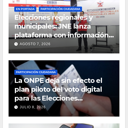
EN PORTADA
PARTICIPACIÓN CIUDADANA
Elecciones regionales y
municipales: JNE lanza
plataforma con información
del proceso electoral y de
AGOSTO 7, 2026
candidatos
PARTICIPACIÓN CIUDADANA
La ONPE deja sin efecto el
plan piloto del voto digital
para las Elecciones
Regionales y Municipales
JULIO 8, 2026
2026