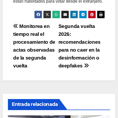
están habilitados para votar desde el extranjero.
Navegación
Monitorea en
Segunda vuelta
tiempo real el
2026:
de
procesamiento de
recomendaciones
entradas
actas observadas
para no caer en la
de la segunda
desinformación o
vuelta
deepfakes
Entrada relacionada