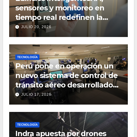
sensores y monitoreo en
tiempo real redefinen la
gestión inmobiliaria
JULIO 20, 2026
TECNOLOGÍA
Perú pone en operación un
nuevo sistema de control de
tránsito aéreo desarrollado
por Indra
JULIO 17, 2026
TECNOLOGÍA
Indra apuesta por drones