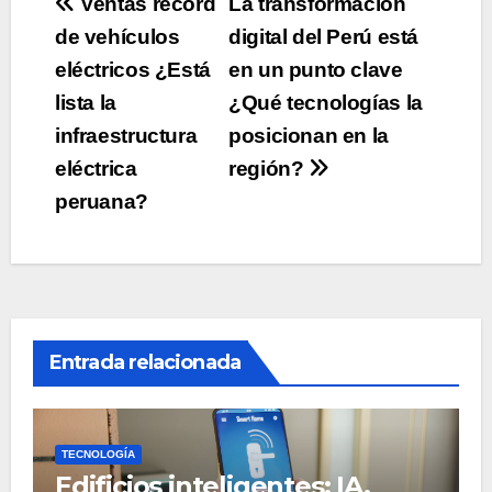
Navegación
Ventas récord
La transformación
de vehículos
digital del Perú está
de
eléctricos ¿Está
en un punto clave
entradas
lista la
¿Qué tecnologías la
infraestructura
posicionan en la
eléctrica
región?
peruana?
Entrada relacionada
TECNOLOGÍA
Edificios inteligentes: IA,