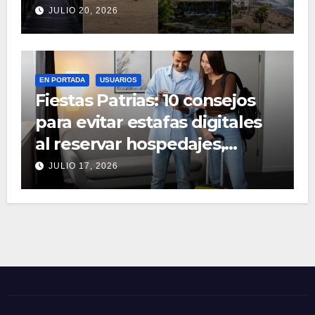
congestión
JULIO 20, 2026
EN PORTADA
USUARIOS
Fiestas Patrias: 10 consejos
para evitar estafas digitales
al reservar hospedajes,
pasajes y tours
JULIO 17, 2026