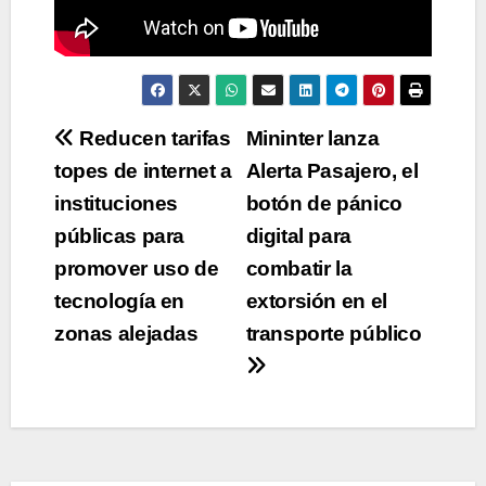
Navegación
Reducen tarifas
Mininter lanza
topes de internet a
Alerta Pasajero, el
de
instituciones
botón de pánico
entradas
públicas para
digital para
promover uso de
combatir la
tecnología en
extorsión en el
zonas alejadas
transporte público