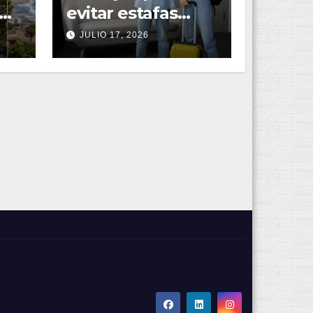
evitar estafas
ra
digitales al
JULIO 17, 2026
reservar
hospedajes,
pasajes y tours