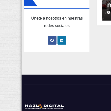
m
l
Únete a nosotros en nuestras
e
redes sociales