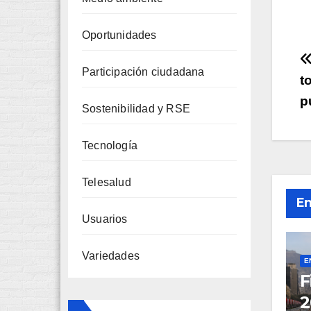
Oportunidades
Participación ciudadana
t
p
Sostenibilidad y RSE
e
Tecnología
Telesalud
En
Usuarios
Variedades
E
F
2