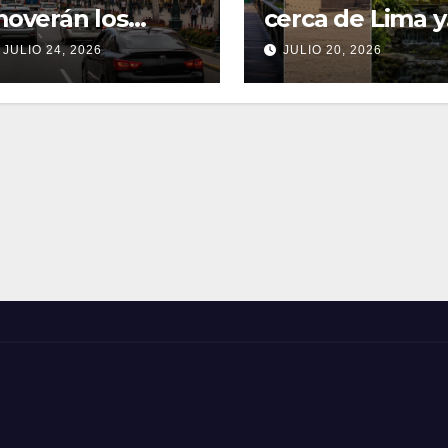
overán los
cerca de Lima y
imeños durante
cuándo salir pa
JULIO 24, 2026
JULIO 20, 2026
l feriado largo
evitar la
congestión