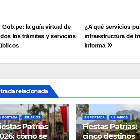
Navegación
Gob.pe: la guía virtual de
¿A qué servicios pu
odos los trámites y servicios
infraestructura de t
de
úblicos
informa
ntradas
trada relacionada
N PORTADA
USUARIOS
EN PORTADA
USUARIOS
iestas Patrias
Fiestas Patrias:
026: cómo se
cinco destinos