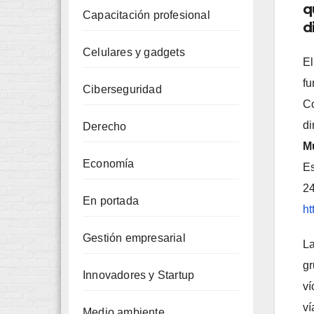
q
Capacitación profesional
d
Celulares y gadgets
E
fu
Ciberseguridad
Co
di
Derecho
Mu
Economía
Es
24
En portada
ht
Gestión empresarial
L
gr
Innovadores y Startup
ví
ví
Medio ambiente