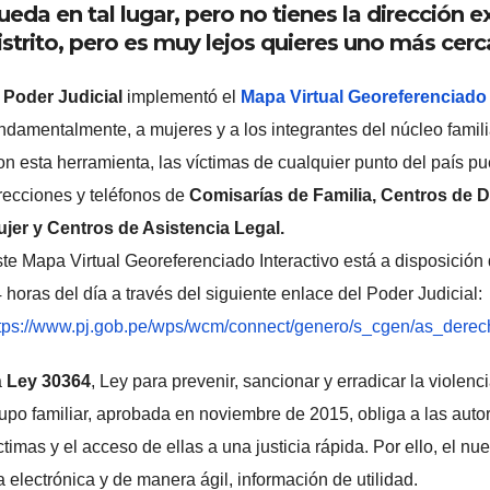
ueda en tal lugar, pero no tienes la dirección 
istrito, pero es muy lejos quieres uno más ce
l
Poder Judicial
implementó el
Mapa Virtual Georeferenciado 
ndamentalmente, a mujeres y a los integrantes del núcleo famil
n esta herramienta, las víctimas de cualquier punto del país p
recciones y teléfonos de
Comisarías de Familia, Centros de 
jer y Centros de Asistencia Legal.
te Mapa Virtual Georeferenciado Interactivo está a disposición d
 horas del día a través del siguiente enlace del Poder Judicial:
tps://www.pj.gob.pe/wps/wcm/connect/genero/s_cgen/as_dere
a
Ley 30364
, Ley para prevenir, sancionar y erradicar la violenc
upo familiar, aprobada en noviembre de 2015, obliga a las autor
ctimas y el acceso de ellas a una justicia rápida. Por ello, el 
a electrónica y de manera ágil, información de utilidad.