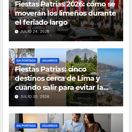
Fiestas Patrias 2026: cómo se
moverán los limeños durante
el feriado largo
JULIO 24, 2026
EN PORTADA
USUARIOS
Fiestas Patrias: cinco
destinos cerca de Lima y
cuándo salir para evitar la
congestión
JULIO 20, 2026
EN PORTADA
USUARIOS