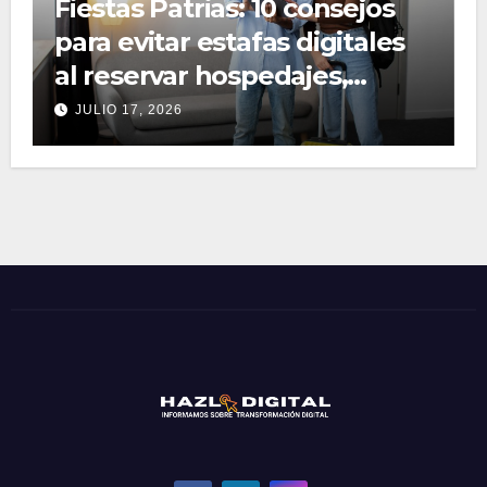
Fiestas Patrias: 10 consejos
para evitar estafas digitales
al reservar hospedajes,
pasajes y tours
JULIO 17, 2026