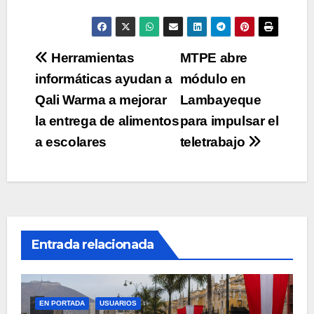
Navegación
Herramientas
MTPE abre
informáticas ayudan a
módulo en
de
Qali Warma a mejorar
Lambayeque
entradas
la entrega de alimentos
para impulsar el
a escolares
teletrabajo
Entrada relacionada
EN PORTADA
USUARIOS