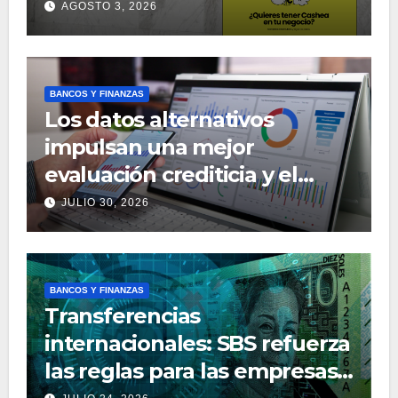
paga después» en Venezuela
AGOSTO 3, 2026
BANCOS Y FINANZAS
Los datos alternativos
impulsan una mejor
evaluación crediticia y el
desarrollo de nuevos
JULIO 30, 2026
productos financieros
BANCOS Y FINANZAS
Transferencias
internacionales: SBS refuerza
las reglas para las empresas