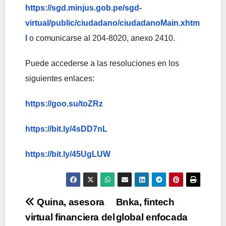
https://sgd.minjus.gob.pe/sgd-
virtual/public/ciudadano/ciudadanoMain.xhtm
l
o comunicarse al 204-8020, anexo 2410.
Puede accederse a las resoluciones en los
siguientes enlaces:
https://goo.su/toZRz
https://bit.ly/4sDD7nL
https://bit.ly/45UgLUW
Navegación
Quina, asesora
Bnka, fintech
virtual financiera del
global enfocada
de