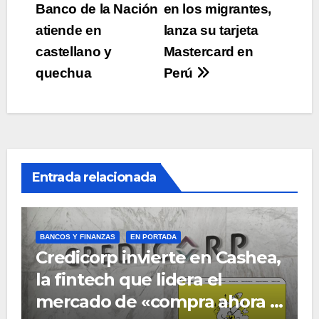
Banco de la Nación
en los migrantes,
entradas
atiende en
lanza su tarjeta
castellano y
Mastercard en
quechua
Perú
Entrada relacionada
BANCOS Y FINANZAS
EN PORTADA
Credicorp invierte en Cashea,
la fintech que lidera el
mercado de «compra ahora y